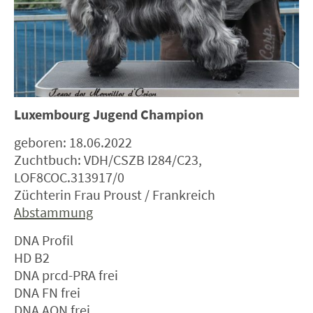
Luxembourg Jugend Champion
geboren: 18.06.2022
Zuchtbuch: VDH/CSZB I284/C23,
LOF8COC.313917/0
Züchterin Frau Proust / Frankreich
Abstammung
DNA Profil
HD B2
DNA prcd-PRA frei
DNA FN frei
DNA AON frei