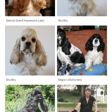
Delonji Grand Impressive Lady
ShuShu
ShuShu
Negro's Aloha Vera