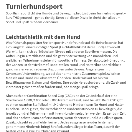
Turnierhundsport
Sportlich, sportlich! Wer Hunde und Bewegung liebt, ist beim Turnierhundsport –
kurz THS genannt – genau richtig. Denn bei dieser Disziplin dreht sich alles um
Sport und Spaß mit dem Vierbeiner.
Leichtathletik mit dem Hund
Was früher als populärer Breitensport Hundefreunde auf die Beine brachte, hat
sich längst zu einem richtigen Sport (Leichtathletik mit dem Hund) entwickelt.
Wer will, kann sich auf höchstem Niveau mit anderen Sportlern messen. Die
Aufteilung in Altersklassen und die getrennte Wertung von männlichen und
weiblichen Teilnehmern stehen für sportliche Fairness. Der absolute Höhepunkt
des Ganzen ist der Vierkampf. Dabei stellen Hund und Halter ihre Sportlichkeit
gleich in vier verschiedenen Disziplinen unter Beweis: Angefangen mit
Gehorsam/Unterordnung, wobei das harmonische Zusammenspiel zwischen
Mensch und Hund im Fokus steht. Über den Hindernislauf bis hin zur
Bewältigung von Slalom und Hürden. Eine echte Herausforderung, die Zwei- und
Vierbeiner gleichermaßen fordert und jede Menge Spaß bringt.
Aber auch der Combination Speed Cup (CSC) und der Geländelauf, der eine
Strecke von 1.000, 2.000 oder 5.000 Metern umfasst, sind beliebt. Beim CSC gibt
es einen rasanten Staffellauf mit Hürden und Hindernissen für Hund und Halter
zu sehen. Dabei gilt es, drei verschiedene Hindernisstrecken zu bewältigen, die
jeweils von drei Teilnehmern mit ihren Hunden gelaufen werden. Es geht um Zeit
und das nächste Team darf erst starten, wenn der erste Hund die Ziellinie quert.
Zusätzlich geht es um Fehlerfreiheit. Jedes ausgelassene oder fehlerhaft
genommene Hindernis bringt Strafsekunden. Sieger ist das Team, das mit der
besten Zeit aus zwei Durchgängen gewinnt.