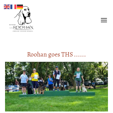
Roohan goes THS ......